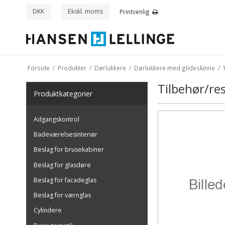
DKK
Ekskl. moms
Printvenlig
Forside
/
Produkter
/
Dørlukkere
/
Dørlukkere med glideskinne
/
Tilbehør/re
Produkt
kategorier
Adgangskontrol
Badeværelsesinteriør
Beslag for brusekabiner
Beslag for glasdøre
Beslag for facadeglas
Beslag for værnglas
Cylindere