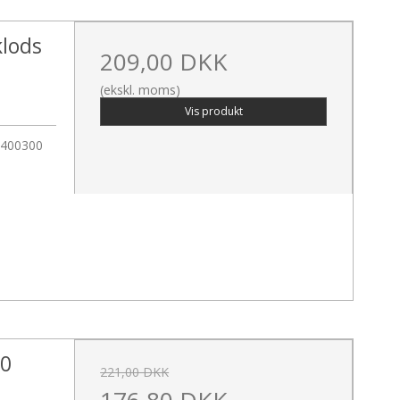
lods
209,00 DKK
(ekskl. moms)
Vis produkt
06400300
30
221,00 DKK
176,80 DKK