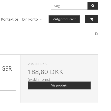
Kontakt os
Din konto
Vælg producent
236,00 DKK
G-GSR
188,80 DKK
(ekskl. moms)
Vis produkt