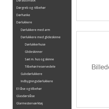
Dørautomatik
Dørgreb og -tilbehør
Dørhanke
Dørlukkere
Dørlukkere med arm
Dørlukkere med glideskinne
Dørlukkerhuse
Glideskinner
Sæt m. hus og skinne
Tilbehør/reservedele
Gulvdørlukkere
Indbygningsdørlukkere
El-låse og tilbehør
Glasdørslåse
Glarmesterværktøj