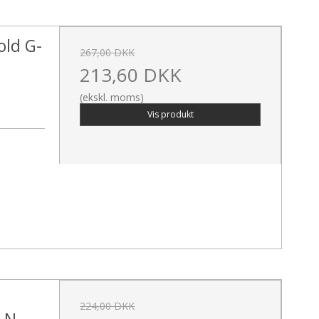
old G-
267,00 DKK
213,60 DKK
(ekskl. moms)
Vis produkt
224,00 DKK