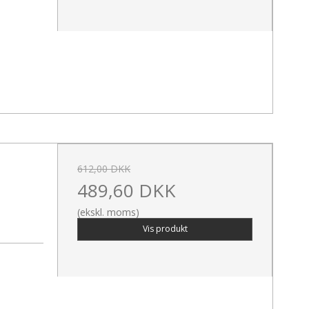
612,00 DKK
489,60 DKK
(ekskl. moms)
Vis produkt