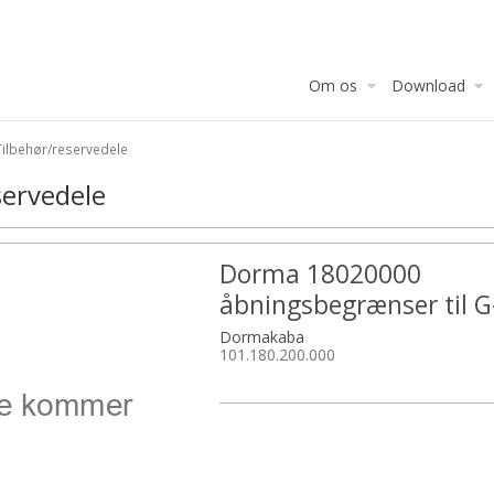
Om os
Download
Tilbehør/reservedele
servedele
Dorma 18020000
åbningsbegrænser til 
Dormakaba
101.180.200.000