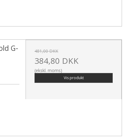
old G-
481,00 DKK
384,80 DKK
(ekskl. moms)
Vis produkt