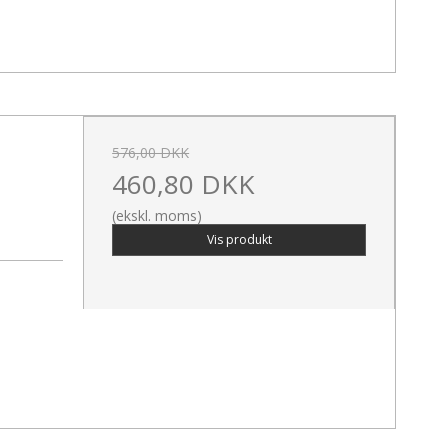
576,00 DKK
460,80 DKK
(ekskl. moms)
Vis produkt