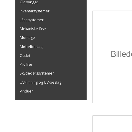
Glasvægge
Inventarsystemer
Låsesystemer
Mekaniske låse
Montage
Møbelbeslag
Outlet
Profiler
Skydedørssystemer
UV-limning og UV-beslag
Vinduer