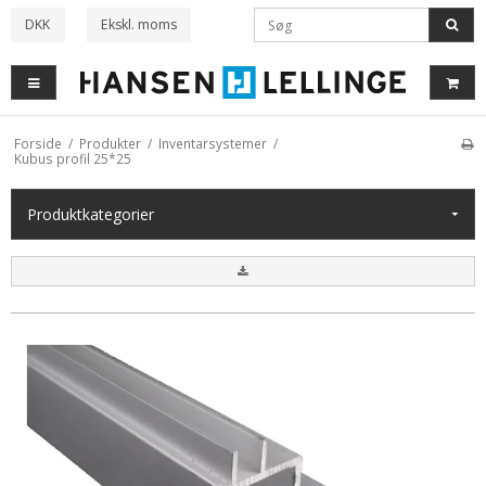
DKK
Ekskl. moms
Forside
/
Produkter
/
Inventarsystemer
/
Kubus profil 25*25
Produkt
kategorier