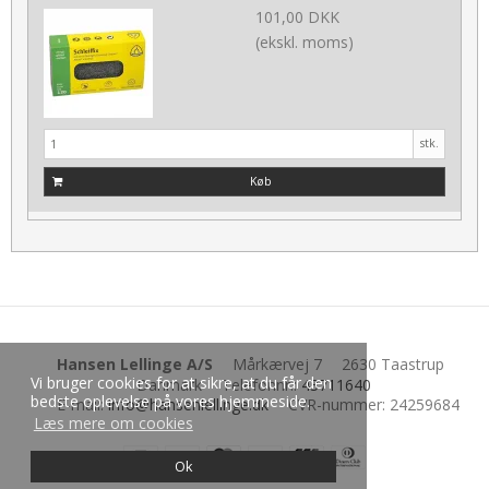
101,00 DKK
(ekskl. moms)
stk.
Køb
Hansen Lellinge A/S
Mårkærvej 7
2630 Taastrup
Vi bruger cookies for at sikre, at du får den
Danmark
Telefonnr.
:
43711640
bedste oplevelse på vores hjemmeside.
E-mail
:
info@hansenlellinge.dk
CVR-nummer
:
24259684
Læs mere om cookies
Ok