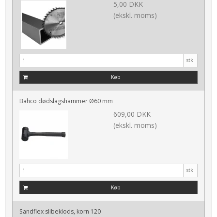
5,00 DKK
(ekskl. moms)
stk.
Køb
Bahco dødslagshammer Ø60 mm
609,00 DKK
(ekskl. moms)
stk.
Køb
Sandflex slibeklods, korn 120