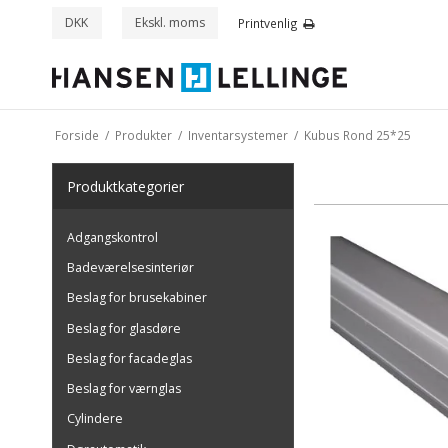
DKK
Ekskl. moms
Printvenlig
Forside
/
Produkter
/
Inventarsystemer
/
Kubus Rond 25*25
Produkt
kategorier
Adgangskontrol
Badeværelsesinteriør
Beslag for brusekabiner
Beslag for glasdøre
Beslag for facadeglas
Beslag for værnglas
Cylindere