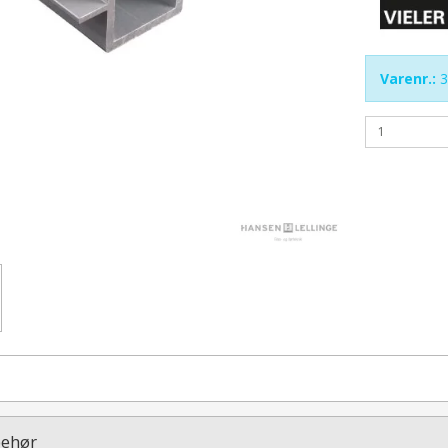
Varenr.:
3
behør