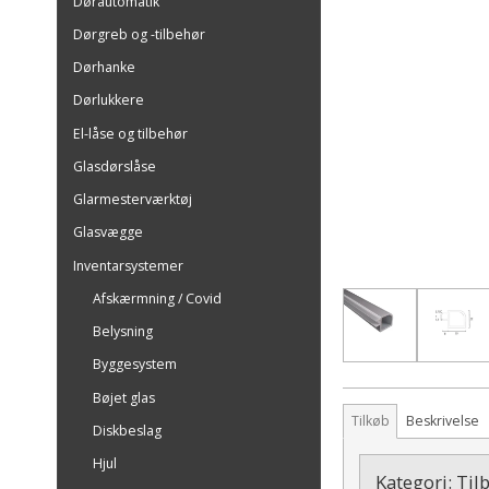
Dørautomatik
Dørgreb og -tilbehør
Dørhanke
Dørlukkere
El-låse og tilbehør
Glasdørslåse
Glarmesterværktøj
Glasvægge
Inventarsystemer
Afskærmning / Covid
Belysning
Byggesystem
Bøjet glas
Tilkøb
Beskrivelse
Diskbeslag
Hjul
Kategori:
Til