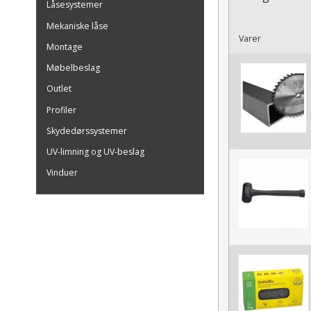
Låsesystemer
Mekaniske låse
Varer
Montage
Møbelbeslag
Outlet
Profiler
Skydedørssystemer
UV-limning og UV-beslag
Vinduer