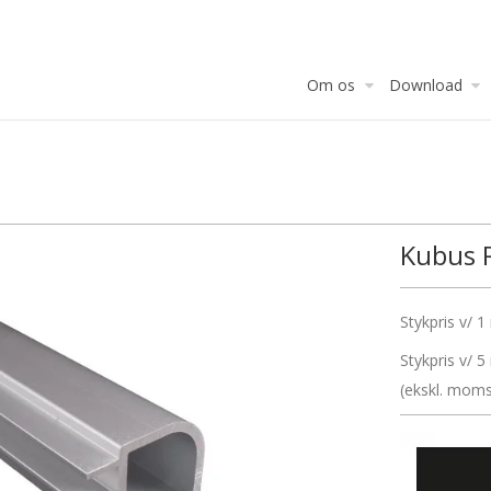
Om os
Download
Kubus 
Stykpris v/ 
Stykpris v/ 
(ekskl. mom