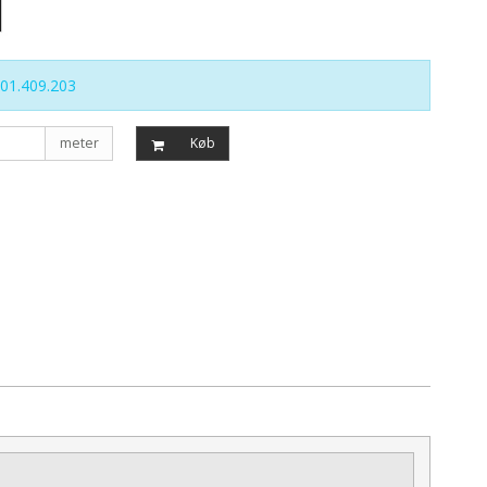
01.409.203
meter
Køb