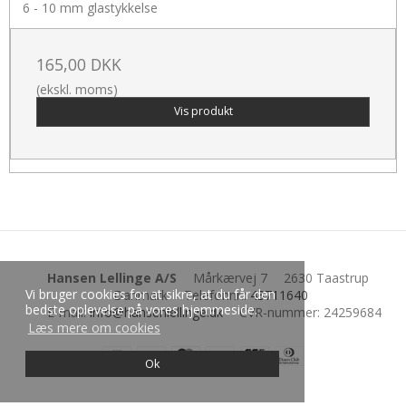
6 - 10 mm glastykkelse
165,00 DKK
(ekskl. moms)
Vis produkt
Hansen Lellinge A/S
Mårkærvej 7
2630 Taastrup
Vi bruger cookies for at sikre, at du får den
Danmark
Telefonnr.
:
43711640
bedste oplevelse på vores hjemmeside.
E-mail
:
info@hansenlellinge.dk
CVR-nummer
:
24259684
Læs mere om cookies
Ok