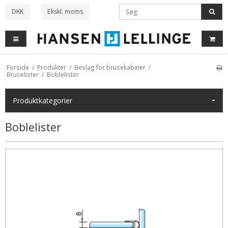
DKK
Ekskl. moms
Forside
/
Produkter
/
Beslag for brusekabiner
/
Bruselister
/
Boblelister
Produkt
kategorier
Boblelister