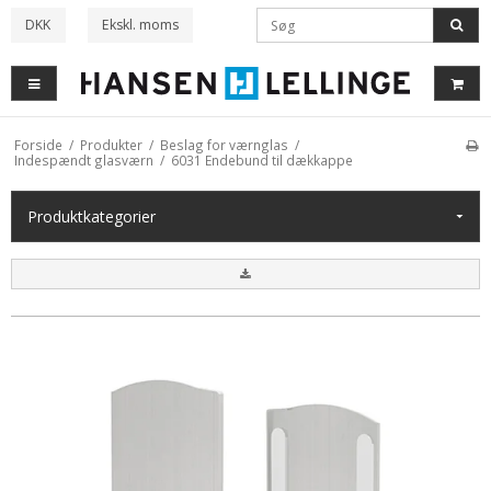
DKK
Ekskl. moms
Forside
/
Produkter
/
Beslag for værnglas
/
Indespændt glasværn
/
6031 Endebund til dækkappe
Produkt
kategorier