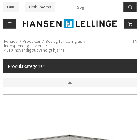
DKK
Ekskl. moms
Forside
/
Produkter
/
Beslag for værnglas
/
Indespændt glasværn
/
4010 Indvendigt/udvendigt hjørne
Produkt
kategorier