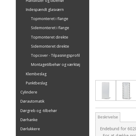
Håndlister og tilbehør
Indespændt glasværn
Topmonteret i flange
Sidemonteret i flange
Topmonteret direkte
Sidemonteret direkte
Topcover - Tilpasningsprofil
Montagetilbehør og værktøj
Klembeslag
Punktbeslag
Cylindere
Dørautomatik
Dørgreb og -tilbehør
Beskrivelse
Dørhanke
Endebund for 6020
Dørlukkere
- For at dække pr