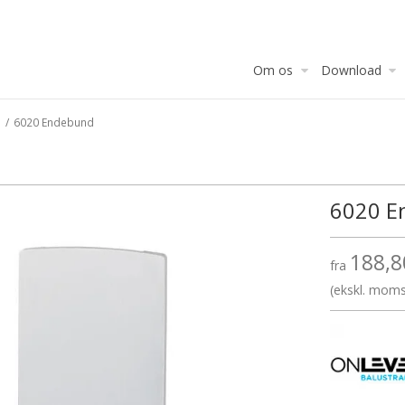
Om os
Download
/
6020 Endebund
6020 E
188,8
fra
(ekskl. mom