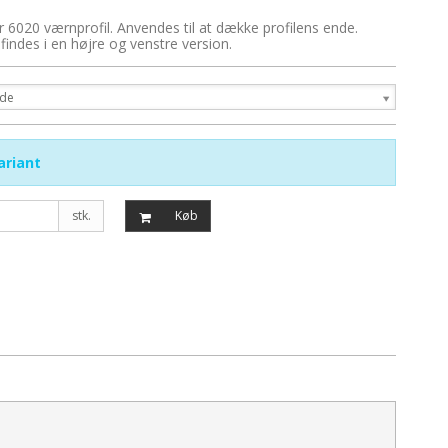
 6020 værnprofil. Anvendes til at dække profilens ende.
indes i en højre og venstre version.
ade
ariant
stk.
Køb