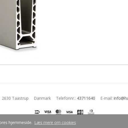
2630 Taastrup
Danmark
Telefonnr.
:
43711640
E-mail
:
info@ha
å vores hjemmeside.
Læs mere om cookies