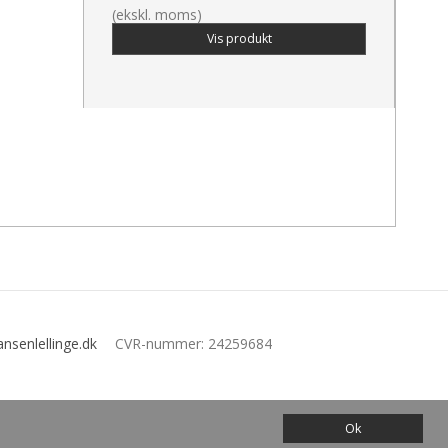
(ekskl. moms)
Vis produkt
nsenlellinge.dk
CVR-nummer
:
24259684
Ok