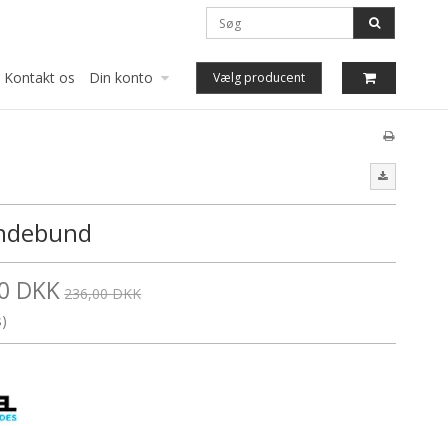
Kontakt os
Din konto
Vælg producent
ndebund
0 DKK
236,00 DKK
s)