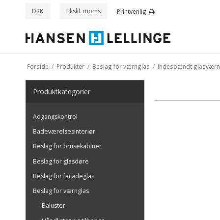
DKK
Ekskl. moms
Printvenlig
Forside
/
Produkter
/
Beslag for værnglas
/
Indespændt glasværn
Produkt
kategorier
Adgangskontrol
Badeværelsesinteriør
Beslag for brusekabiner
Beslag for glasdøre
Beslag for facadeglas
Beslag for værnglas
Baluster