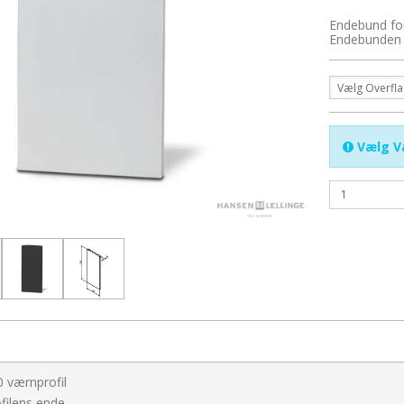
Endebund for
Endebunden f
Vælg Overfl
Vælg V
 værnprofil
ofilens ende