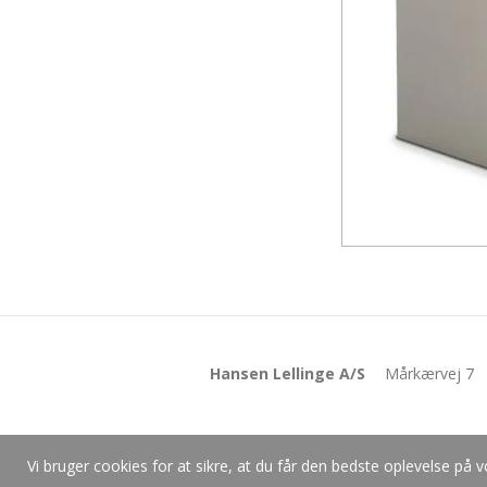
Hansen Lellinge A/S
Mårkærvej 7
Vi bruger cookies for at sikre, at du får den bedste oplevelse p