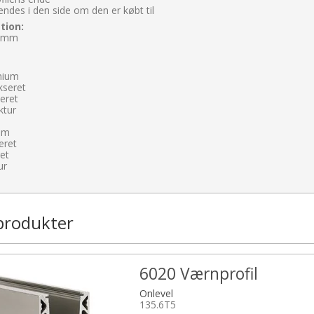
ndes i den side om den er købt til
tion:
2 mm
inium
kseret
keret
ktur
ium
eret
ret
ur
produkter
6020 Værnprofil
Onlevel
135.6T5