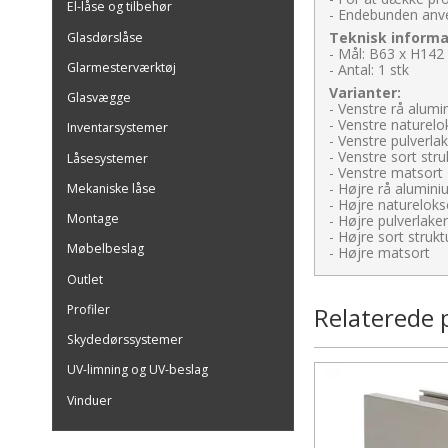
El-låse og tilbehør
- Endebunden anve
Teknisk informa
Glasdørslåse
- Mål: B63 x H14
Glarmesterværktøj
- Antal: 1 stk
Varianter:
Glasvægge
- Venstre rå alum
- Venstre naturelo
Inventarsystemer
- Venstre pulverla
- Venstre sort stru
Låsesystemer
- Venstre matsort
- Højre rå alumin
Mekaniske låse
- Højre natureloks
Montage
- Højre pulverlake
- Højre sort strukt
Møbelbeslag
- Højre matsort
Outlet
Profiler
Relaterede 
Skydedørssystemer
UV-limning og UV-beslag
Vinduer