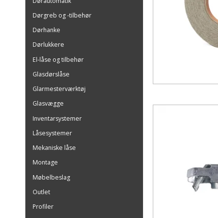
Dørautomatik
Dørgreb og -tilbehør
Dørhanke
Dørlukkere
El-låse og tilbehør
Glasdørslåse
Glarmesterværktøj
Glasvægge
Inventarsystemer
Låsesystemer
Mekaniske låse
Montage
Møbelbeslag
Outlet
Profiler