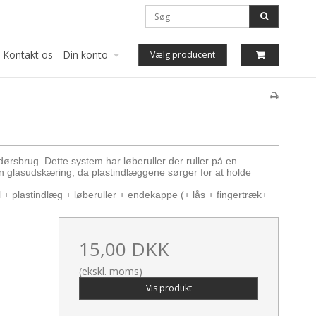
Kontakt os
Din konto
Vælg producent
rsbrug. Dette system har løberuller der ruller på en
 glasudskæring, da plastindlæggene sørger for at holde
l + plastindlæg + løberuller + endekappe (+ lås + fingertræk+
15,00 DKK
(ekskl. moms)
Vis produkt