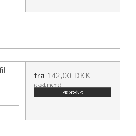
il
fra
142,00 DKK
(ekskl. moms)
Vis produkt