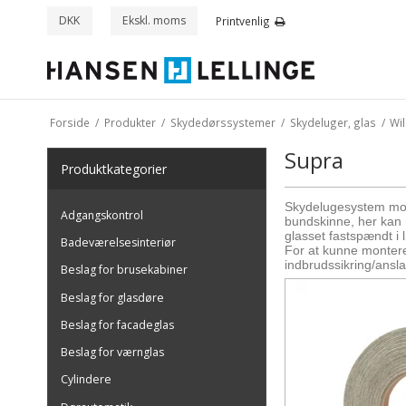
DKK
Ekskl. moms
Printvenlig
Forside
/
Produkter
/
Skydedørssystemer
/
Skydeluger, glas
/
Wil
Supra
Produkt
kategorier
Skydelugesystem mont
Adgangskontrol
bundskinne, her kan 
glasset fastspændt i 
Badeværelsesinteriør
For at kunne monterer
indbrudssikring/ans
Beslag for brusekabiner
Beslag for glasdøre
Beslag for facadeglas
Beslag for værnglas
Cylindere