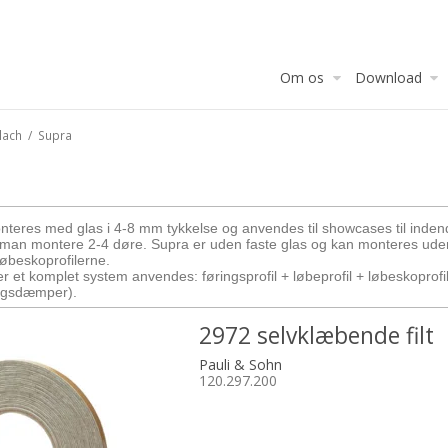
Om os
Download
lach
/
Supra
eres med glas i 4-8 mm tykkelse og anvendes til showcases til indendø
man montere 2-4 døre. Supra er uden faste glas og kan monteres uden
løbeskoprofilerne.
 et komplet system anvendes: føringsprofil + løbeprofil + løbeskoprofi
lagsdæmper).
2972 selvklæbende filt
Pauli & Sohn
120.297.200