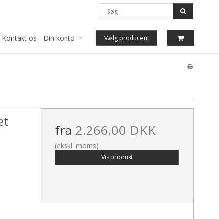
Kontakt os
Din konto
Vælg producent
æt
fra
2.266,00 DKK
(ekskl. moms)
Vis produkt