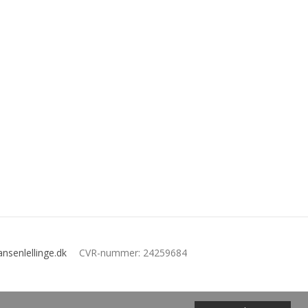
nsenlellinge.dk
CVR-nummer
:
24259684