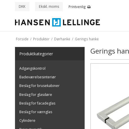
DKK
Ekskl. moms
Printvenlig
Forside
/
Produkter
/
Dørhanke
/
Gerings hanke
Gerings ha
Produkt
kategorier
Adgangskontrol
Badeværelsesinteriør
Beslag for brusekabiner
Beslag for glasdøre
Beslag for facadeglas
Beslag for værnglas
Cylindere