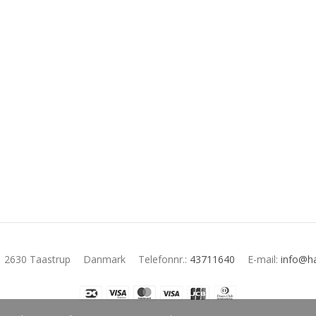
2630 Taastrup
Danmark
Telefonnr.
:
43711640
E-mail
:
info@ha