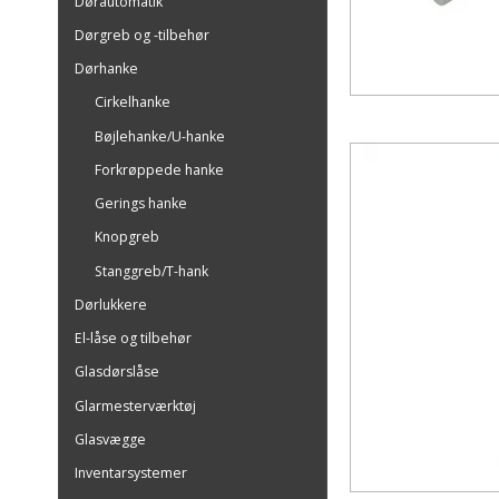
Dørautomatik
Dørgreb og -tilbehør
Dørhanke
Cirkelhanke
Bøjlehanke/U-hanke
Forkrøppede hanke
Gerings hanke
Knopgreb
Stanggreb/T-hank
Dørlukkere
El-låse og tilbehør
Glasdørslåse
Glarmesterværktøj
Glasvægge
Inventarsystemer