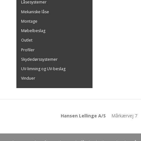
Låsesystemer
Mekaniske låse
Montage
Møbelbeslag
Outlet
Profiler
Skydedørssystemer
UV-limning og UV-beslag
Vinduer
Hansen Lellinge A/S
Mårkærvej 7